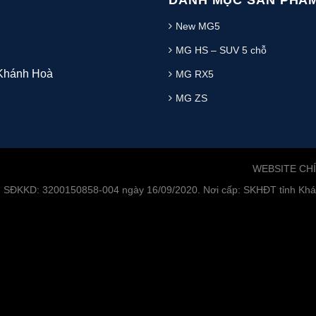
DANH MỤC SẢN PHẨ
New MG5
MG HS – SUV 5 chỗ
 Khánh Hoà
MG RX5
MG ZS
WEBSITE CH
. SĐKKD: 3200150858-004 ngày 16/09/2020. Nơi cấp: SKHĐT tỉnh Khán