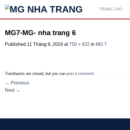
Skip
TRANG CHỦ
to
content
MG7-MG- nha trang 6
Published
11 Tháng 9, 2024
at
750 × 422
in
MG 7
Trackbacks are closed, but you can
post a comment
.
←
Previous
Next
→