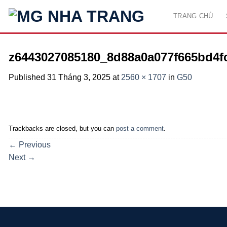
Skip
TRANG CHỦ
to
content
z6443027085180_8d88a0a077f665bd4f
Published
31 Tháng 3, 2025
at
2560 × 1707
in
G50
Trackbacks are closed, but you can
post a comment
.
←
Previous
Next
→