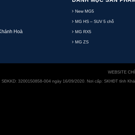
DANH MỤC SẢN PHẨ
New MG5
MG HS – SUV 5 chỗ
 Khánh Hoà
MG RX5
MG ZS
WEBSITE CH
. SĐKKD: 3200150858-004 ngày 16/09/2020. Nơi cấp: SKHĐT tỉnh Khán