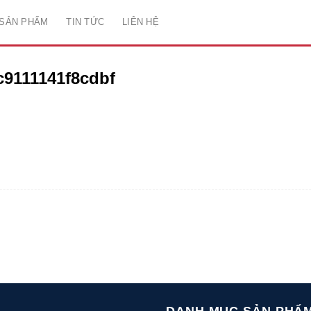
SẢN PHẨM
TIN TỨC
LIÊN HỆ
c9111141f8cdbf