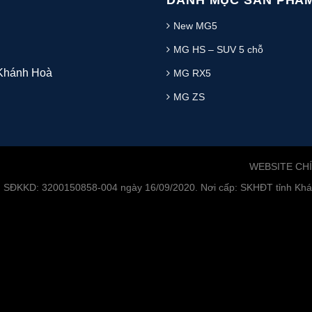
DANH MỤC SẢN PHẨ
New MG5
MG HS – SUV 5 chỗ
 Khánh Hoà
MG RX5
MG ZS
WEBSITE CH
. SĐKKD: 3200150858-004 ngày 16/09/2020. Nơi cấp: SKHĐT tỉnh Khán