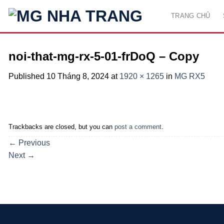
Skip
TRANG CHỦ
to
content
noi-that-mg-rx-5-01-frDoQ – Copy
Published
10 Tháng 8, 2024
at
1920 × 1265
in
MG RX5
Trackbacks are closed, but you can
post a comment
.
←
Previous
Next
→