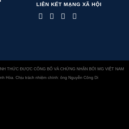
M
LIÊN KẾT MẠNG XÃ HỘI
ÍNH THỨC ĐƯỢC CÔNG BỐ VÀ CHỨNG NHẬN BỞI MG VIỆT NAM
h Hòa. Chịu trách nhiệm chính: ông Nguyễn Công Di