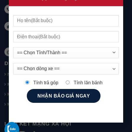
Hotline KD: 0931 999 588 - Hotline DV: 0931 999
488
Email:
marketingnhatrang@mgkimson.com
Địa chỉ: 1272 đường 23/10 Tây Nha Trang
Khánh Hoà
Website: mg-nhatrang.com
DANH MỤC SẢN PHẨM
New MG5
Tính trả góp
Tính lăn bánh
MG HS – SUV 5 chỗ
MG RX5
MG ZS
LIÊN KẾT MẠNG XÃ HỘI