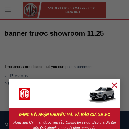
Skip
to
content
banner trước showroom 11.25
Trackbacks are closed, but you can
post a comment
.
←
Previous
×
Next
→
ĐĂNG KÝ! NHẬN KHUYẾN MÃI VÀ BÁO GIÁ XE MG
Ngay sau khi nhận được yêu cầu Chúng tôi sẽ gửi Báo giá Ưu đãi
MG NHA TRANG
đến Quý khách trong thời gian sớm nhất.