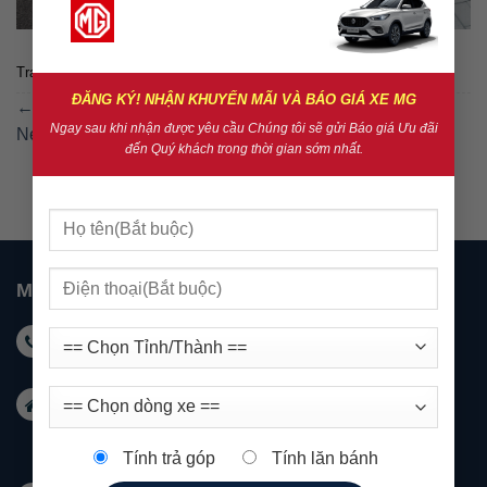
Trackbacks are closed, but you can
post a comment
.
ĐĂNG KÝ! NHẬN KHUYẾN MÃI VÀ BÁO GIÁ XE MG
←
Previous
Ngay sau khi nhận được yêu cầu Chúng tôi sẽ gửi Báo giá Ưu đãi
Next
→
đến Quý khách trong thời gian sớm nhất.
MG NHA TRANG
Hotline KD: 0931 999 588 - Hotline DV: 0931 999
488
Email:
marketingnhatrang@mgkimson.com
Địa chỉ: 1272 đường 23/10 Tây Nha Trang
Tính trả góp
Tính lăn bánh
Khánh Hoà