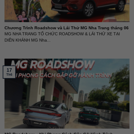
Chương Trình Roadshow và Lái Thử MG Nha Trang tháng 06
MG NHA TRANG TỔ CHỨC ROADSHOW & LÁI THỬ XE TẠI
DIÊN KHÁNH MG Nha...
17
Th6