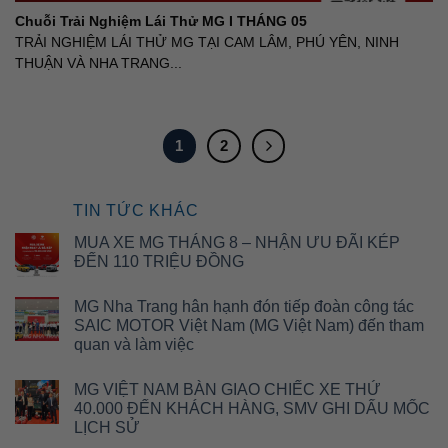
Chuỗi Trải Nghiệm Lái Thử MG I THÁNG 05
TRẢI NGHIỆM LÁI THỬ MG TẠI CAM LÂM, PHÚ YÊN, NINH
THUẬN VÀ NHA TRANG...
1
2
TIN TỨC KHÁC
MUA XE MG THÁNG 8 – NHẬN ƯU ĐÃI KÉP
ĐẾN 110 TRIỆU ĐỒNG
MG Nha Trang hân hạnh đón tiếp đoàn công tác
SAIC MOTOR Việt Nam (MG Việt Nam) đến tham
quan và làm việc
MG VIỆT NAM BÀN GIAO CHIẾC XE THỨ
40.000 ĐẾN KHÁCH HÀNG, SMV GHI DẤU MỐC
LỊCH SỬ