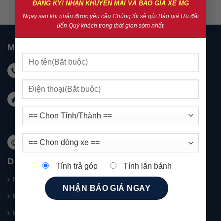
ĐĂNG KÝ! NHẬN KHUYẾN MÃI VÀ BÁO GIÁ XE MG
Ngay sau khi nhận được yêu cầu Chúng tôi sẽ gửi Báo giá Ưu đãi
đến Quý khách trong thời gian sớm nhất.
MG NHA TRANG
Hotline KD: 0931 999 588 - Hotline DV: 0931 999
488
Email:
marketingnhatrang@mgkimson.com
Địa chỉ: 1272 đường 23/10 Tây Nha Trang
Khánh Hoà
Website: mg-nhatrang.com
DANH MỤC SẢN PHẨM
Tính trả góp
Tính lăn bánh
New MG5
MG HS – SUV 5 chỗ
MG RX5