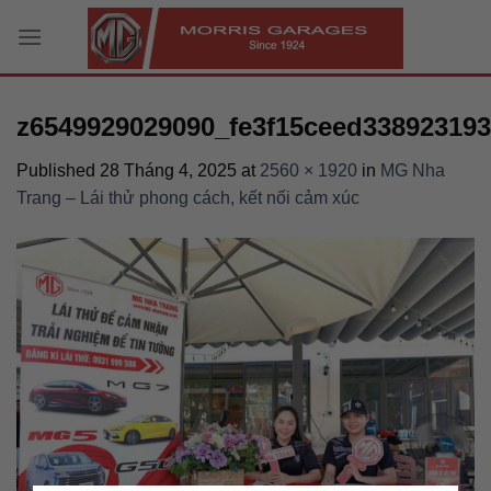
Skip
to
content
z6549929029090_fe3f15ceed33892319
Published
28 Tháng 4, 2025
at
2560 × 1920
in
MG Nha
Trang – Lái thử phong cách, kết nối cảm xúc