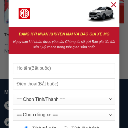
×
ĐĂNG KÝ! NHẬN KHUYẾN MÃI VÀ BÁO GIÁ XE MG
Trackbacks are closed, but you can
post a comment
.
Ngay sau khi nhận được yêu cầu Chúng tôi sẽ gửi Báo giá Ưu đãi
←
Previous
đến Quý khách trong thời gian sớm nhất.
Next
→
MG NHA TRANG
Hotline KD: 0931 999 588 - Hotline DV: 0931 999
488
Email:
marketingnhatrang@mgkimson.com