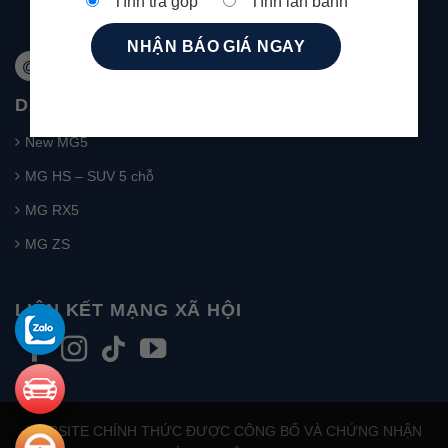
Tính trả góp
Tính lăn bánh
Địa chỉ: 1272 đường 23/10 Tây Nha Trang
Khánh Hoà
Website: mg-nhatrang.com
DANH MỤC SẢN PHẨM
New MG5
MG HS – SUV 5 chỗ
MG RX5
MG ZS
LIÊN KẾT MẠNG XÃ HỘI
WEBSITE CHÍNH THỨC ĐƯỢC CÔNG BỐ VÀ CHỨNG NHẬN