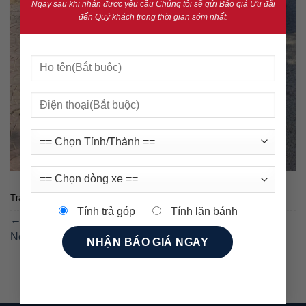
Ngay sau khi nhận được yêu cầu Chúng tôi sẽ gửi Báo giá Ưu đãi
đến Quý khách trong thời gian sớm nhất.
Trackbacks are closed, but you can
post a comment
.
Tính trả góp
Tính lăn bánh
←
Previous
Next
→