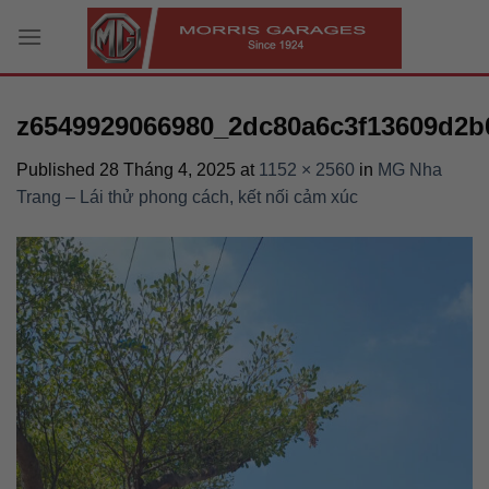
Skip
to
content
z6549929066980_2dc80a6c3f13609d2b
Published
28 Tháng 4, 2025
at
1152 × 2560
in
MG Nha
Trang – Lái thử phong cách, kết nối cảm xúc