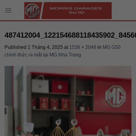
Skip
to
content
487412004_122154688118435902_8456
Published
1 Tháng 4, 2025
at
1536 × 2048
in
MG G50
chính thức ra mắt tại MG Nha Trang