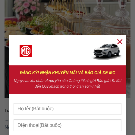
×
ĐĂNG KÝ! NHẬN KHUYẾN MÃI VÀ BÁO GIÁ XE MG
Ngay sau khi nhận được yêu cầu Chúng tôi sẽ gửi Báo giá Ưu đãi
đến Quý khách trong thời gian sớm nhất.
Trackbacks are closed, but you can
post a comment
.
←
Previous
Next
→