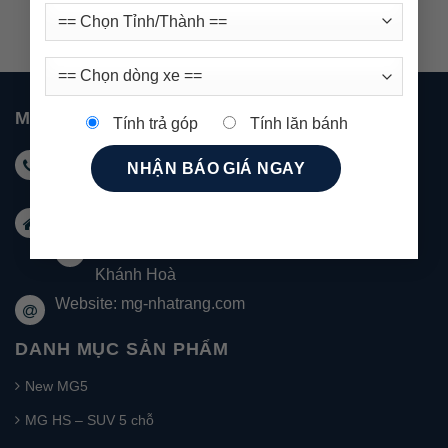
MG NHA TRANG
Tính trả góp
Tính lăn bánh
Hotline KD: 0931 999 588 - Hotline DV: 0931 999
488
Email:
marketingnhatrang@mgkimson.com
Địa chỉ: 1272 đường 23/10 Tây Nha Trang
Khánh Hoà
Website: mg-nhatrang.com
DANH MỤC SẢN PHẨM
New MG5
MG HS – SUV 5 chỗ