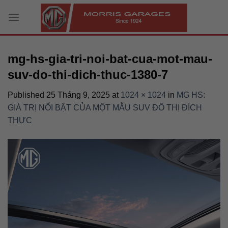
Skip
to
content
mg-hs-gia-tri-noi-bat-cua-mot-mau-
suv-do-thi-dich-thuc-1380-7
Published
25 Tháng 9, 2025
at
1024 × 1024
in
MG HS:
GIÁ TRỊ NỔI BẬT CỦA MỘT MẪU SUV ĐÔ THỊ ĐÍCH
THỰC