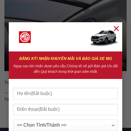
×
ĐĂNG KÝ! NHẬN KHUYẾN MÃI VÀ BÁO GIÁ XE MG
Ngay sau khi nhận được yêu cầu Chúng tôi sẽ gửi Báo giá Ưu đãi
đến Quý khách trong thời gian sớm nhất.
Trackbacks are closed, but you can
post a comment
.
←
Previous
Next
→