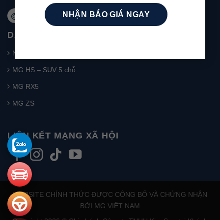
Website: mg-nhatrang.com
DANH MỤC SẢN PHẨM
New MG5
MG HS – SUV 5 chỗ
MG RX5
MG ZS
LIÊN KẾT MẠNG XÃ HỘI
WEBSITE CHÍNH THỨC ĐƯỢC CÔNG BỐ VÀ CHỨNG NHẬN
BỞI MG VIỆT NAM