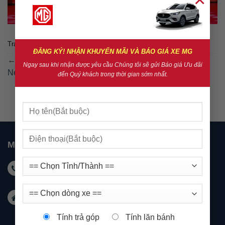
Trackbacks are closed, but you can
post a comment
.
ĐĂNG KÝ! NHẬN KHUYẾN MÃI VÀ BÁO GIÁ XE MG
←
Previous
Ngay sau khi nhận được yêu cầu Chúng tôi sẽ gửi Báo giá Ưu đãi
Next
→
đến Quý khách trong thời gian sớm nhất.
MG NHA TRANG
Hotline KD: 0931 999 588 - Hotline DV: 0931 999
488
Email:
marketingnhatrang@mgkimson.com
Địa chỉ: 1272 đường 23/10 Tây Nha Trang
Tính trả góp
Tính lăn bánh
Khánh Hoà