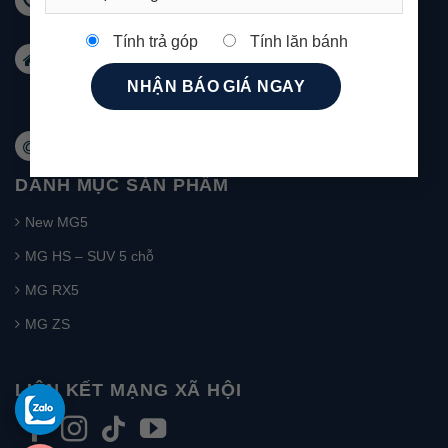
488
Tính trả góp
Tính lăn bánh
Email:
marketingnhatrang@mgkimson.com
Địa chỉ: 1272 đường 23/10 Tây Nha Trang
Khánh Hoà
Website: mg-nhatrang.com
DANH MỤC SẢN PHẨM
New MG5
MG HS – SUV 5 chỗ
MG RX5
MG ZS
LIÊN KẾT MẠNG XÃ HỘI