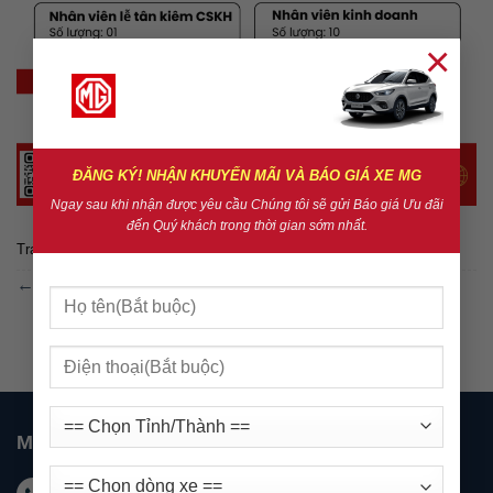
×
ĐĂNG KÝ! NHẬN KHUYẾN MÃI VÀ BÁO GIÁ XE MG
Ngay sau khi nhận được yêu cầu Chúng tôi sẽ gửi Báo giá Ưu đãi
đến Quý khách trong thời gian sớm nhất.
Trackbacks are closed, but you can
post a comment
.
←
Previous
MG NHA TRANG
Hotline KD: 0931 999 588 - Hotline DV: 0931 999