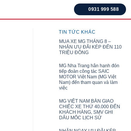
0931 999 588
TIN TỨC KHÁC
MUA XE MG THÁNG 8 –
NHẬN ƯU ĐÃI KÉP ĐẾN 110
TRIỆU ĐỒNG
MG Nha Trang hân hạnh đón
tiếp đoàn công tác SAIC
MOTOR Việt Nam (MG Việt
Nam) đến tham quan và làm
việc
MG VIỆT NAM BÀN GIAO
CHIẾC XE THỨ 40.000 ĐẾN
KHÁCH HÀNG, SMV GHI
DẤU MỐC LỊCH SỬ
NHẬN NGAY ƯU ĐÃI KÉP