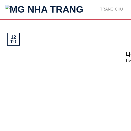
Skip
TRANG CHỦ
to
content
12
Th5
Lị
Lị