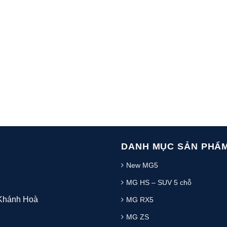
DANH MỤC SẢN PHẨ
New MG5
MG HS – SUV 5 chỗ
 Khánh Hoà
MG RX5
MG ZS