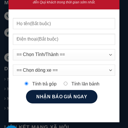
MG NHA TRANG
đến Quý khách trong thời gian sớm nhất.
Hotline KD: 0931 999 588 - Hotline DV: 0931 999
488
Email:
marketingnhatrang@mgkimson.com
Địa chỉ: 1272 đường 23/10 Tây Nha Trang
Khánh Hoà
Website: mg-nhatrang.com
DANH MỤC SẢN PHẨM
New MG5
Tính trả góp
Tính lăn bánh
MG HS – SUV 5 chỗ
MG RX5
MG ZS
LIÊN KẾT MẠNG XÃ HỘI