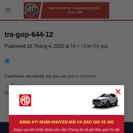
Skip
to
content
tra-gop-644-12
Published
18 Tháng 4, 2022
at
18 × 19
in
Trả góp
Trackbacks are closed, but you can
post a comment
.
←
Previous
×
Next
→
ĐĂNG KÝ! NHẬN KHUYẾN MÃI VÀ BÁO GIÁ XE MG
Ngay sau khi nhận được yêu cầu Chúng tôi sẽ gửi Báo giá Ưu đãi