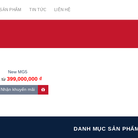
SẢN PHẨM
TIN TỨC
LIÊN HỆ
New MG5
399,000,000
₫
á từ
Nhận khuyến mãi
DANH MỤC SẢN PHẨ