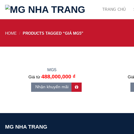
Skip
TRANG CHỦ
to
content
HOME
/
PRODUCTS TAGGED “GIÁ MG5”
MG5
488,000,000
₫
Giá từ
Gi
Nhận khuyến mãi
MG NHA TRANG